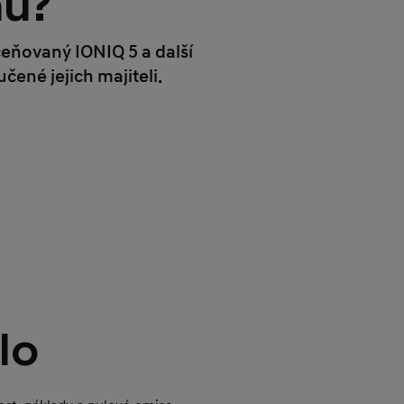
nu?
ceňovaný IONIQ 5 a další
ené jejich majiteli.
lo