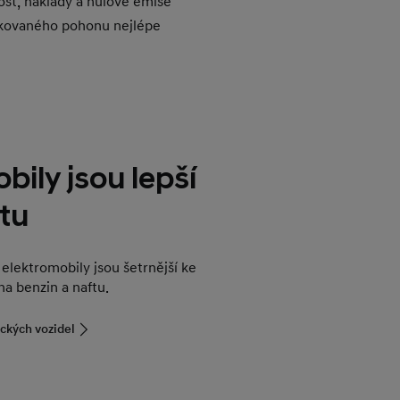
nost, náklady a nulové emise
fikovaného pohonu nejlépe
bily jsou lepší
tu
 elektromobily jsou šetrnější ke
na benzin a naftu.
ických vozidel