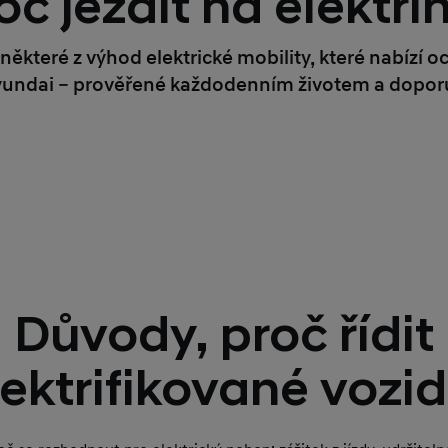
oč jezdit na elektři
některé z výhod elektrické mobility, které nabízí o
Hyundai – prověřené každodenním životem a doporuč
Důvody, proč řídit
lektrifikované vozid