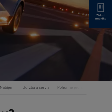
Získat
nabídku
Nabíjení
Údržba a servis
Pohonné jednotky