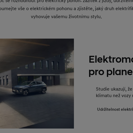
 se rozhodnout pro elektrický pohon: zážitek z jízdy, udržitel
oumejte vše o elektrickém pohonu a zjistěte, jaký druh elektri
vyhovuje vašemu životnímu stylu.
Elektromo
pro plane
Studie ukazují, že
klimatu než vozy 
Udržitelnost elektr