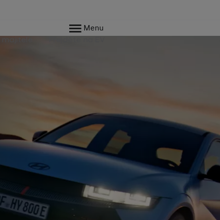
Menu
 majitele
Přejděte na EV