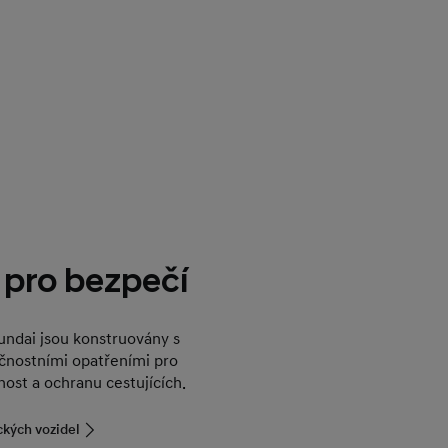
 pro bezpečí
undai jsou konstruovány s
čnostními opatřeními pro
ost a ochranu cestujících.
ckých vozidel