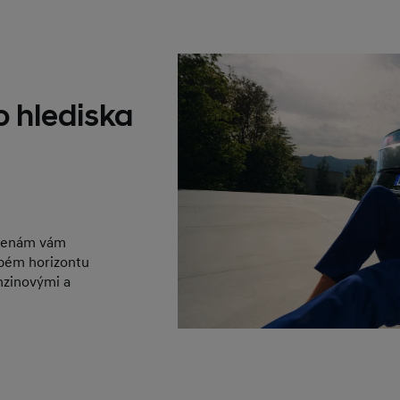
 hlediska
 cenám vám
bém horizontu
enzinovými a