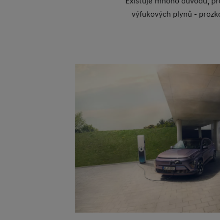
Existuje mnoho důvodů, proč
výfukových plynů - prozk