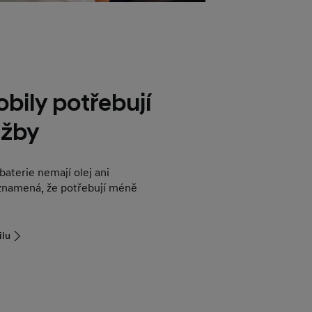
bily potřebují
žby
baterie nemají olej ani
znamená, že potřebují méně
ilu