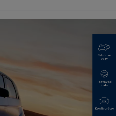
Skladové
vozy
Testovací
jízda
Konfigurátor