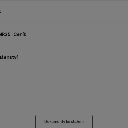
k
R25 l Ceník
ušenství
Dokumenty ke stažení