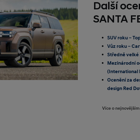
Další oc
SANTA F
SUV roku – To
Vůz roku – C
Středně velké 
Mezinárodní oc
(International
Ocenění za de
design Red Do
Více o nejnovější