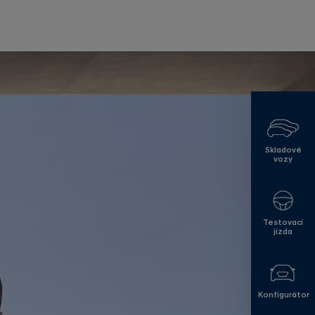
Skladové
vozy
Testovací
jízda
Konfigurátor