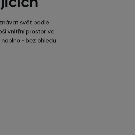
jících
znávat svět podle
ší vnitřní prostor ve
t naplno - bez ohledu