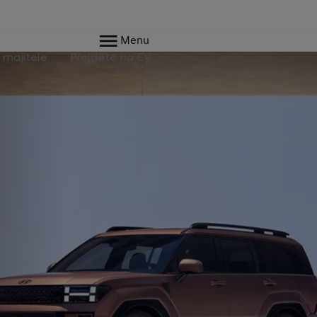
Menu
 majitele
Přejděte na EV