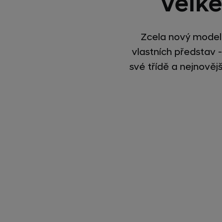
Velké
Zcela nový model
vlastních představ -
své třídě a nejnověj