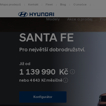
Mapa prodejců
Kontakt
Fleet
Blog
O značce
Zpět
na
Modely
Akce a prodej
Pro
homepage
SANTA FE
Pro největší dobrodružství.
Již od
1 139 990 Kč
nebo 4 643 Kč měsíčně
Konfigurátor