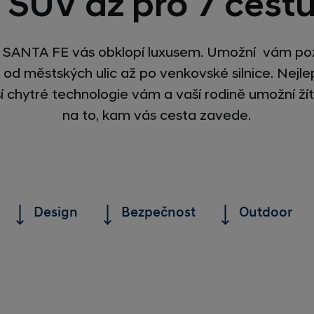
 SUV až pro 7 cestu
 SANTA FE vás obklopí luxusem. Umožní vám po
 od městských ulic až po venkovské silnice. Nejlep
ší chytré technologie vám a vaší rodině umožní ží
na to, kam vás cesta zavede.
Design
Bezpečnost
Outdoor