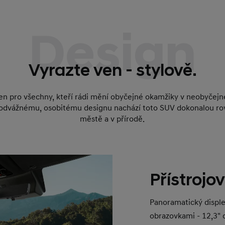
Design
Vyrazte ven - stylově.
n pro všechny, kteří rádi mění obyčejné okamžiky v neobyčejné
 odvážnému, osobitému designu nachází toto SUV dokonalou r
městě a v přírodě.
Přístrojo
Panoramatický displ
obrazovkami - 12,3"