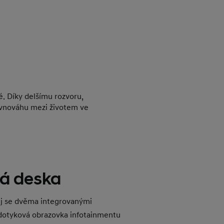
. Díky delšímu rozvoru,
ovnováhu mezi životem ve
vá deska
ej se dvěma integrovanými
 dotyková obrazovka infotainmentu