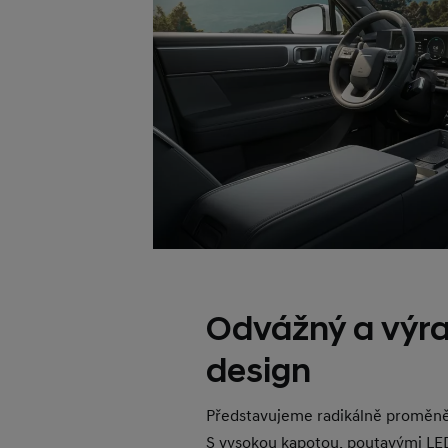
Odvážný a výr
design
Představujeme radikálně proměn
S vysokou kapotou, poutavými LE