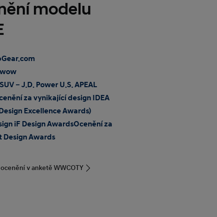
enění modelu
E
pGear.com
arwow
SUV – J.D. Power U.S. APEAL
enění za vynikající design IDEA
 Design Excellence Awards)
sign iF Design Awards
Ocenění za
t Design Awards
m ocenění v anketě WWCOTY