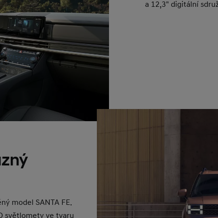
a 12,3" digitální sdru
azný
ěný model SANTA FE.
D světlomety ve tvaru