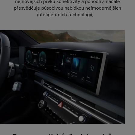
nejnovějších prvků konektivity a pohodlí a nadále
přesvědčuje působivou nabídkou nejmodernějších
inteligentních technologií.