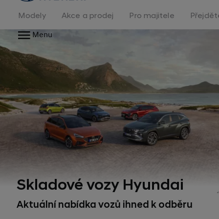
na
homepage
Modely
Akce a prodej
Pro majitele
Přejdět
Menu
Skladové vozy Hyundai
Aktuální nabídka vozů ihned k odběru