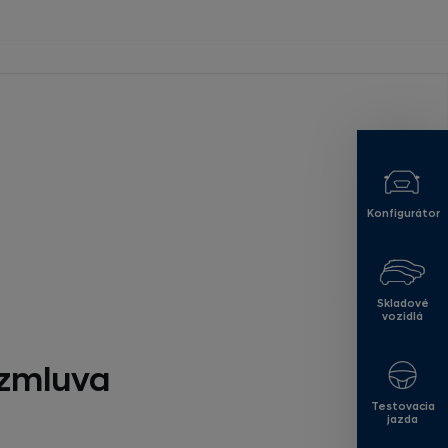
Konfigurátor
Skladové
vozidlá
 zmluva
Testovacia
jazda