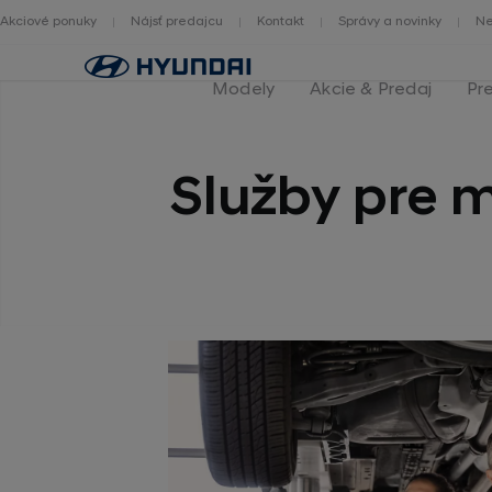
Akciové ponuky
Nájsť predajcu
Kontakt
Správy a novinky
Ne
Hlavná
stránka
Modely
Akcie & Predaj
Pr
Služby pre m