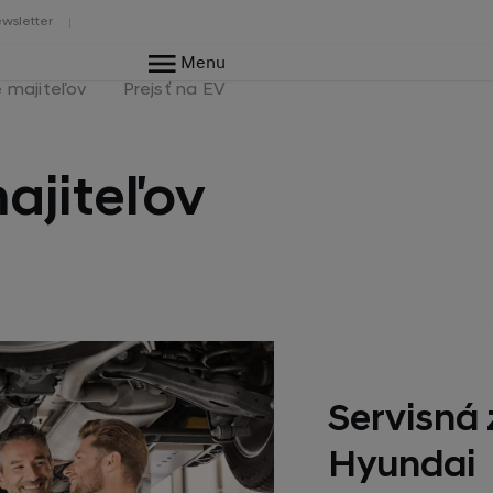
wsletter
Menu
e majiteľov
Prejsť na EV
ajiteľov
Servisná
Hyundai