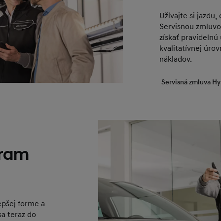
Užívajte si jazdu
Servisnou zmluvo
získať pravidelnú
kvalitatívnej úrov
nákladov.
Servisná zmluva H
gram
epšej forme a
sa teraz do