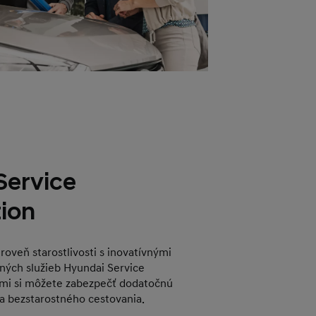
Service
tion
oveň starostlivosti s inovatívnými
ných služieb Hyundai Service
nimi si môžete zabezpečť dodatočnú
a bezstarostného cestovania.