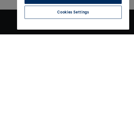
Cookies Settings
O značke
Budúcnosť mobility
rvisy
Archívne modely
ba
Elektromobilita
ulár
Technológie
Správy a novinky
Press park
Kontaktný formulár