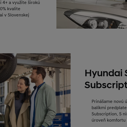
4+ a využite širokú
0% kvalite
i v Slovenskej
Hyundai 
Subscrip
Prinášame novú úr
balíkmi predplate
Subscription. S 
úroveň komfortu 