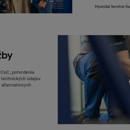
Hyundai Service Su
žby
 CoC, potvrdenia
 technických údajov
e alternatívnych