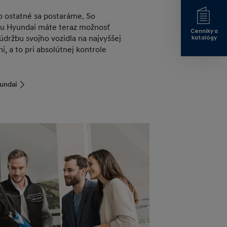
, o ostatné sa postaráme. So
u Hyundai máte teraz možnosť
Cenníky a
 údržbu svojho vozidla na najvyššej
katalógy
ni, a to pri absolútnej kontrole
yundai