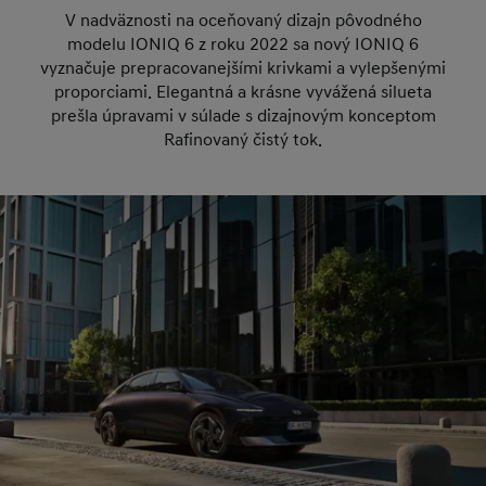
V nadväznosti na oceňovaný dizajn pôvodného
modelu IONIQ 6 z roku 2022 sa nový IONIQ 6
vyznačuje prepracovanejšími krivkami a vylepšenými
proporciami. Elegantná a krásne vyvážená silueta
prešla úpravami v súlade s dizajnovým konceptom
Rafinovaný čistý tok.