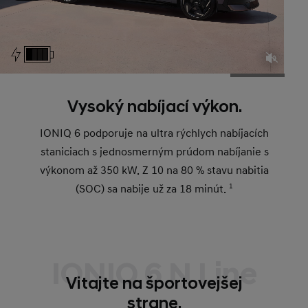
Vysoký nabíjací výkon.
IONIQ 6 podporuje na ultra rýchlych nabíjacích
staniciach s jednosmerným prúdom nabíjanie s
výkonom až 350 kW. Z 10 na 80 % stavu nabitia
(SOC) sa nabije už za 18 minút.
1
IONIQ 6 N Line
Vitajte na športovejšej
strane.