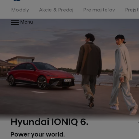
stránka
Modely
Akcie & Predaj
Pre majiteľov
Prejs
Menu
Hyundai IONIQ 6.
Power your world.