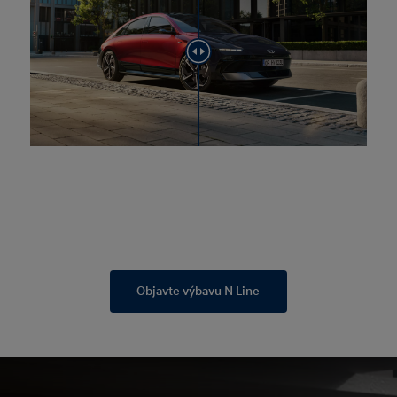
Objavte výbavu N Line