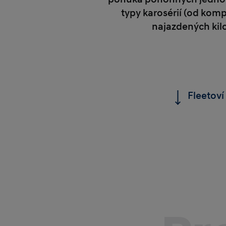
typy karosérií (od ko
najazdených kil
Fleetoví