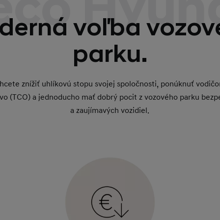
ečo Hyun
derná voľba vozov
parku.
chcete znížiť uhlíkovú stopu svojej spoločnosti, ponúknuť vodičo
ctvo (TCO) a jednoducho mať dobrý pocit z vozového parku bezp
a zaujímavých vozidiel.