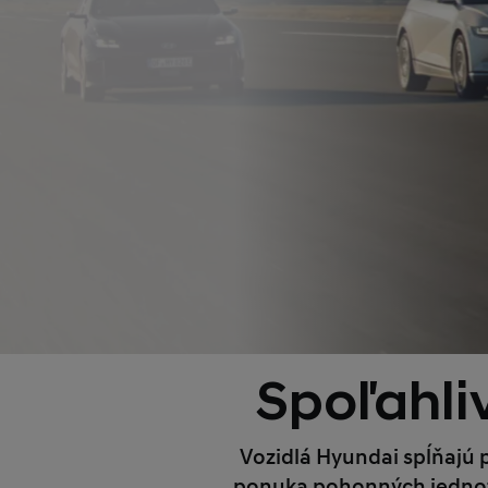
Spoľahli
Vozidlá Hyundai spĺňajú
ponuka pohonných jednotie