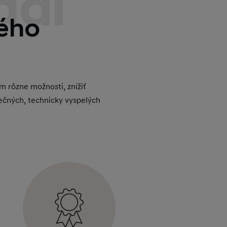
dai
ého
m rôzne možnosti, znížiť
ečných, technicky vyspelých