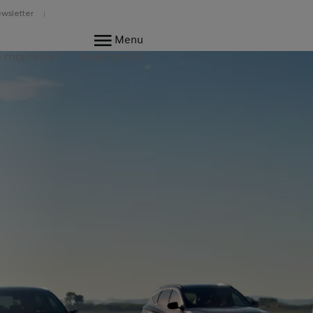
wsletter
Menu
e majiteľov
Prejsť na EV
j