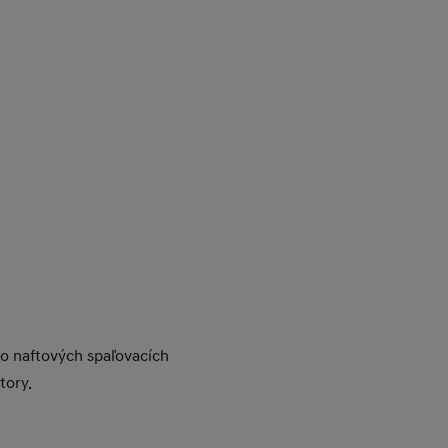
bo naftových spaľovacích
tory.