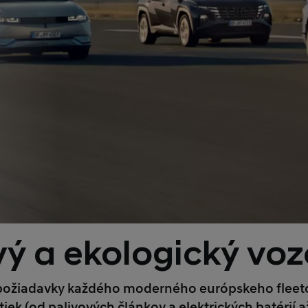
vý a ekologický voz
 požiadavky každého moderného európskeho fleetov
k (od palivových článkov a elektrických batérií až