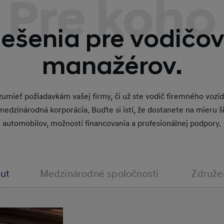
Pre koho
iešenia pre vodičov
manažérov.
umieť požiadavkám vašej firmy, či už ste vodič firemného vozidla
edzinárodná korporácia. Buďte si istí, že dostanete na mieru ši
automobilov, možností financovania a profesionálnej podpory.
áut
Medzinárodné spoločnosti
Združe