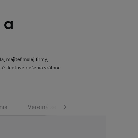
 a
, majiteľ malej firmy,
té fleetové riešenia vrátane
nia
Verejný sektor