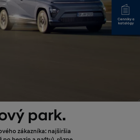
Cenníky a
katalógy
ový park.
ého zákazníka: najširšia
 po benzín a naftu), rôzne