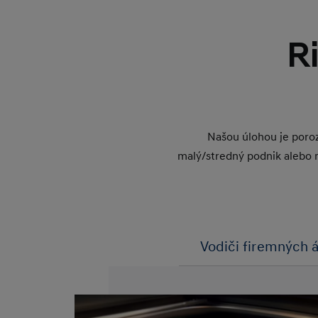
R
Našou úlohou je poroz
malý/stredný podnik alebo m
Vodiči firemných 