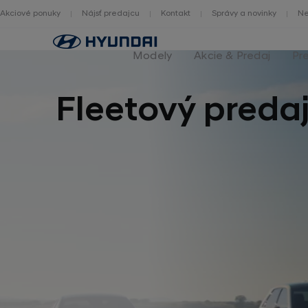
Akciové ponuky
Nájsť predajcu
Kontakt
Správy a novinky
Ne
Hlavná
stránka
Modely
Akcie & Predaj
Pr
Fleetový preda