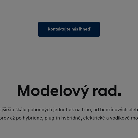
Kontaktujte nás ihneď
Modelový rad.
jširšiu škálu pohonných jednotiek na trhu, od benzínových ale
rov až po hybridné, plug-in hybridné, elektrické a vodíkové mo