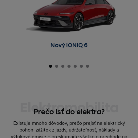
Nový IONIQ 6
Elektromobilita
Prečo ísť do elektra?
Existuje mnoho dôvodov, prečo prejsť na elektrický
pohon: zážitok z jazdy, udržateľnosť, náklady a
výfukové emisie – preskúmajte všetko o prechode na