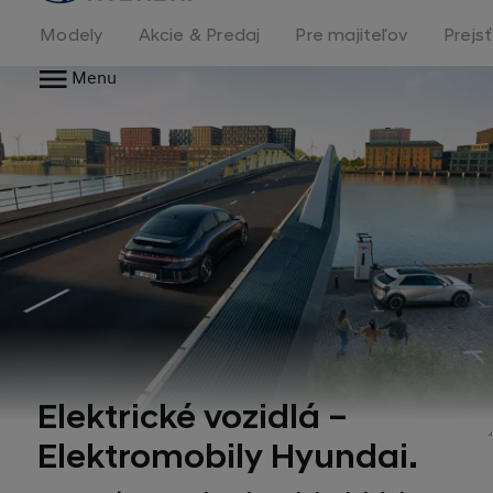
stránka
Modely
Akcie & Predaj
Pre majiteľov
Prejs
Menu
Elektrické vozidlá –
Elektromobily Hyundai.