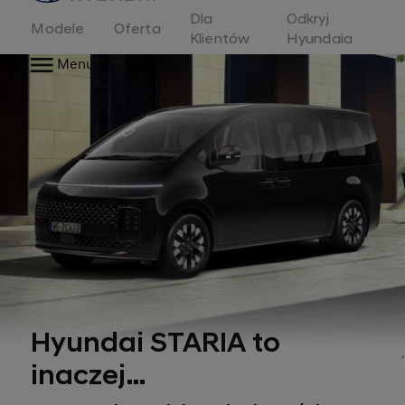
Dla
Odkryj
Modele
Oferta
Klientów
Hyundaia
Menu
Hyundai STARIA to
inaczej…