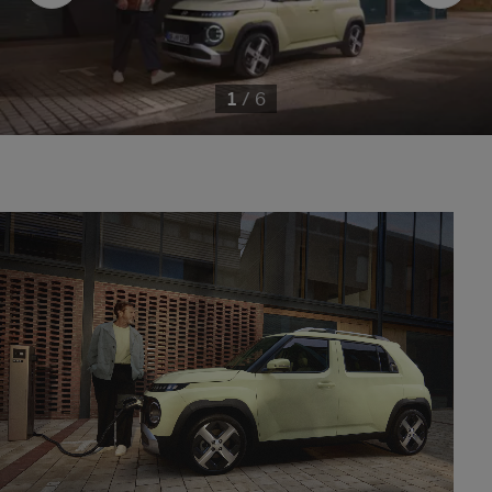
1
/
6