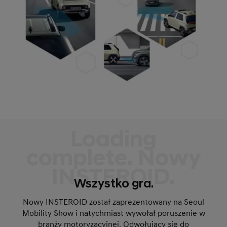
Loading
complete. Nowy
INSTEROID.
Wszystko gra.
Nowy INSTEROID został zaprezentowany na Seoul
Mobility Show i natychmiast wywołał poruszenie w
branży motoryzacyjnej. Odwołujący się do