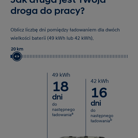
droga do pracy?
Oblicz liczbę dni pomiędzy ładowaniem dla dwóch
wielkości baterii (49 kWh lub 42 kWh).
20 km
49 kWh
42 kWh
18
16
dni
dni
do
następnego
do
a
ładowania
następnego
b
ładowania