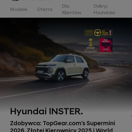
Dla
Odkryj
Modele
Oferta
Klientów
Hyundaia
Menu
Hyundai INSTER.
Zdobywca: TopGear.com’s Supermini
2026, Złotej Kierownicy 2025 i World