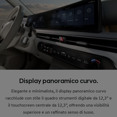
Display panoramico curvo.
Elegante e minimalista, il display panoramico curvo
racchiude con stile il quadro strumenti digitale da 12,3” e
il touchscreen centrale da 12,3”, offrendo una visibilità
superiore e un raffinato senso di lusso.