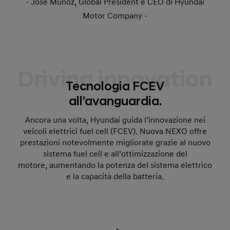
- José Muñoz, Global President e CEO di Hyundai
Motor Company -
Driving innovation
Tecnologia FCEV
all’avanguardia.
Ancora una volta, Hyundai guida l’innovazione nei
veicoli elettrici fuel cell (FCEV). Nuova NEXO offre
prestazioni notevolmente migliorate grazie al nuovo
sistema fuel cell e all’ottimizzazione del
motore, aumentando la potenza del sistema elettrico
e la capacità della batteria.