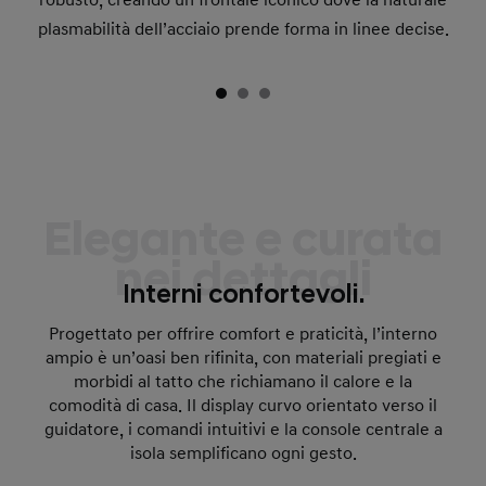
robusto, creando un frontale iconico dove la naturale
plasmabilità dell’acciaio prende forma in linee decise.
Elegante e curata
nei dettagli
Interni confortevoli.
Progettato per offrire comfort e praticità, l’interno
ampio è un’oasi ben rifinita, con materiali pregiati e
morbidi al tatto che richiamano il calore e la
comodità di casa. Il display curvo orientato verso il
guidatore, i comandi intuitivi e la console centrale a
isola semplificano ogni gesto.