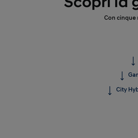
Scopri la
Con cinque m
Gam
City Hyb