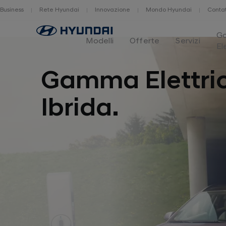
Business
Rete Hyundai
Innovazione
Mondo Hyundai
Contat
Home
G
Modelli
Offerte
Servizi
El
Gamma Elettri
Ibrida.