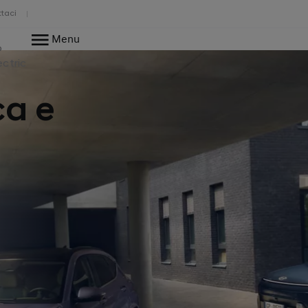
taci
Menu
o
ectric
ca e