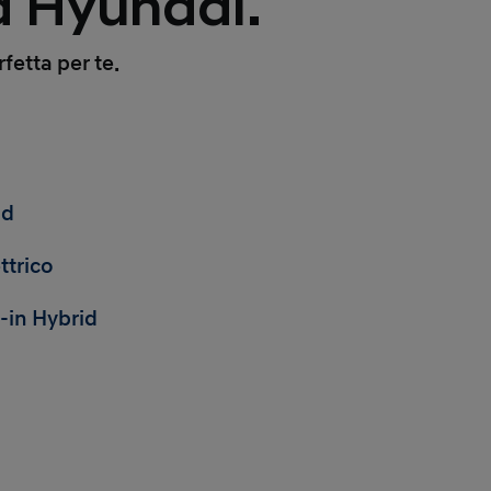
a Hyundai.
fetta per te.
id
ttrico
-in Hybrid