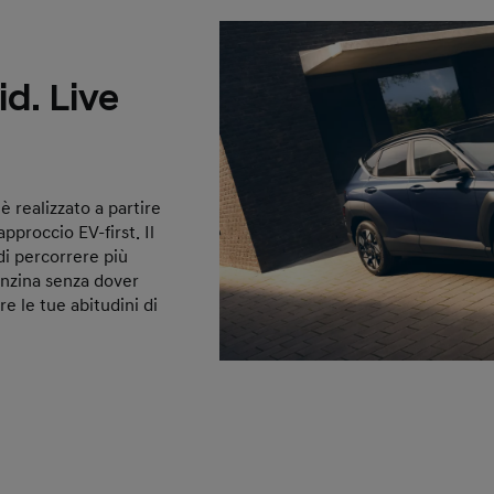
d. Live
è realizzato a partire
pproccio EV-first. Il
di percorrere più
enzina senza dover
re le tue abitudini di