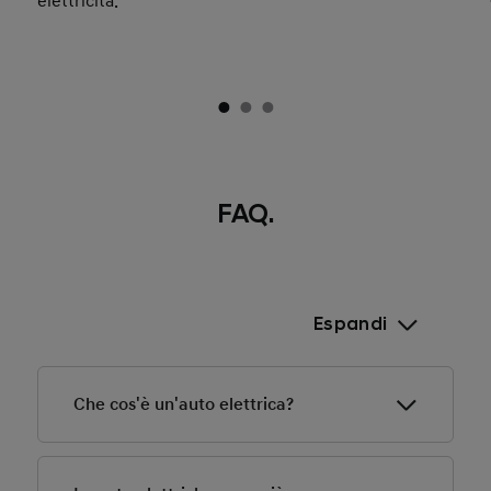
elettricità.
FAQ.
Espandi
Che cos'è un'auto elettrica?
Quando pensi a un’auto elettrica, probabilmente stai
pensando a un Veicolo Elettrico a Batteria (BEV) che