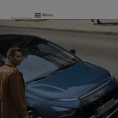
Menu
Electrique
en
& Hybride
ondues.