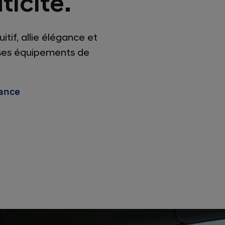
ticité.
tif, allie élégance et
t ses équipements de
ance