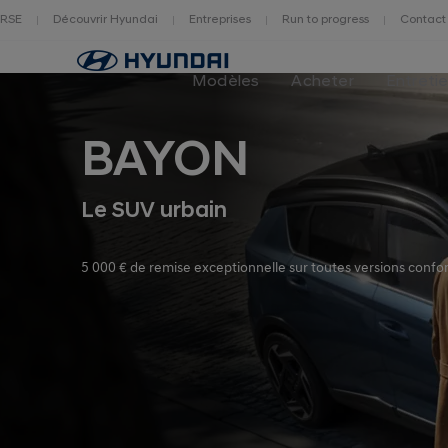
RSE
Découvrir Hyundai
Entreprises
Run to progress
Contact
Page
d'accueil
Modèles
Acheter
Entreti
BAYON
Le SUV urbain
5 000 € de remise exceptionnelle sur toutes versions conf