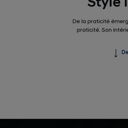
Style 
De la praticité émerg
praticité. Son inté
De