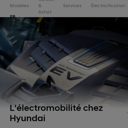
Switzerland
Modèles
&
Services
Électricification
Achat
FR
Menu
L'électromobilité chez
Hyundai