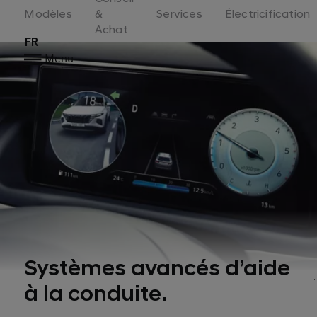
Switzerland
Modèles
&
Services
Électricification
Achat
FR
Menu
Systèmes avancés d’aide
à la conduite.