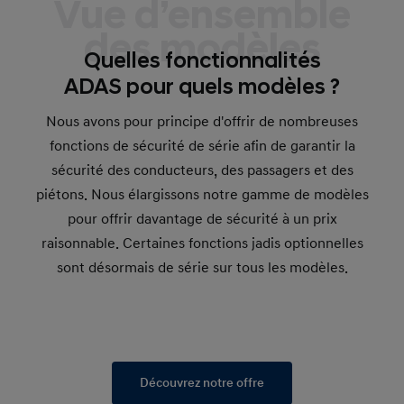
Vue d’ensemble
voiture à distance dans une place de stationnement
en appuyant sur le bouton marche avant/arrière de la
des modèles
clé intelligente, depuis l’extérieur du véhicule. Fini le
stress de heurter les voitures voisines en ouvrant vos
Quelles fonctionnalités
portes.
ADAS pour quels modèles ?
Avec la version de base du RSPA, alignez le véhicule
Nous avons pour principe d'offrir de nombreuses
avec la place de stationnement et descendez. Une
fois les portes fermées, appuyez sur le bouton marche
fonctions de sécurité de série afin de garantir la
avant/arrière pour déplacer la voiture comme vous le
sécurité des conducteurs, des passagers et des
souhaitez
piétons. Nous élargissons notre gamme de modèles
pour offrir davantage de sécurité à un prix
Remote Smart Parking Assist II (RSPA II).
raisonnable. Certaines fonctions jadis optionnelles
(Aide intelligente au stationnement à distance II)
sont désormais de série sur tous les modèles.
Avec la version complète du RSPA (RSPA II), le
véhicule peut se garer à distance dans diverses
positions – parallèle, en diagonale ou en marche
arrière/perpendiculaire – pendant que vous vous
tenez à côté.
Découvrez notre offre