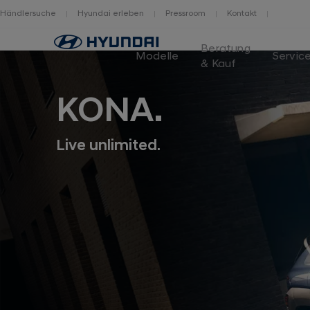
Händlersuche
Hyundai erleben
Pressroom
Kontakt
Logo
Beratung
Hyundai
Modelle
Servic
& Kauf
Switzerland
KONA.
Live unlimited.