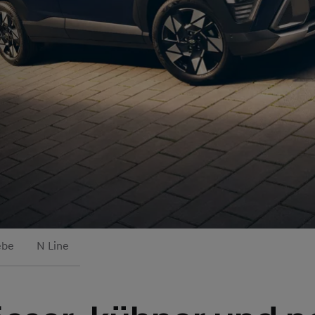
ebe
N Line