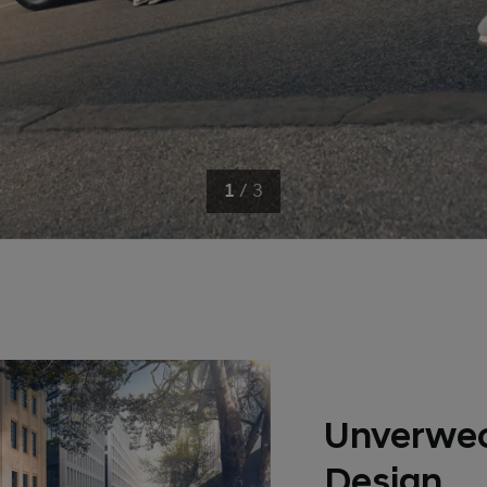
1
/
3
Unverwec
Design.