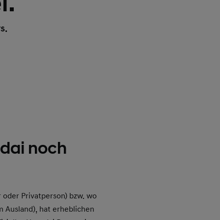
i.
s.
dai noch
 oder Privatperson) bzw. wo
m Ausland), hat erheblichen