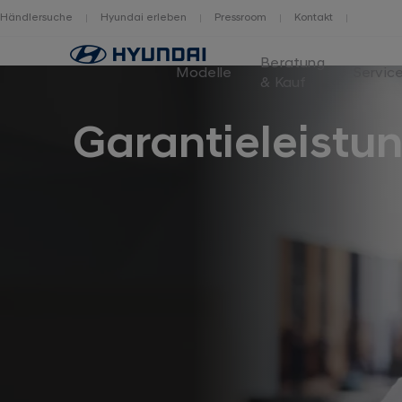
Händlersuche
Hyundai erleben
Pressroom
Kontakt
Logo
Beratung
Hyundai
Modelle
Servic
& Kauf
Switzerland
Garantieleistu