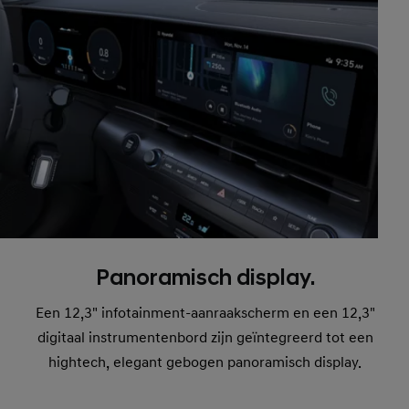
Panoramisch display.
Een 12,3" infotainment-aanraakscherm en een 12,3"
digitaal instrumentenbord zijn geïntegreerd tot een
hightech, elegant gebogen panoramisch display.