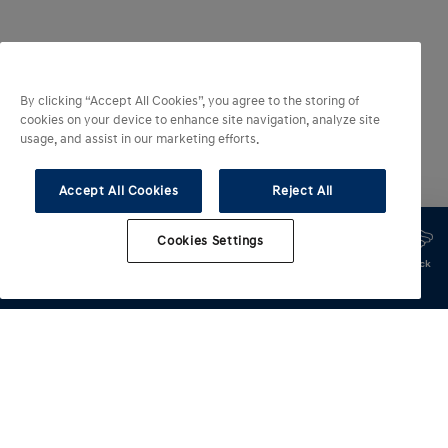
By clicking “Accept All Cookies”, you agree to the storing of
cookies on your device to enhance site navigation, analyze site
usage, and assist in our marketing efforts.
Accept All Cookies
Reject All
Cookies Settings
Configureer
Configureer
Offerte
Proefrit
Proefrit
Stock
KONA
KONA
KONA
KONA
Hybrid
Hybrid
Geëlektrificeerde modellen