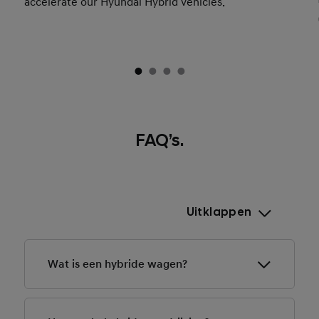
FAQ’s.
Uitklappen
Wat is een hybride wagen?
De hybrides van Hyundai zijn uitgerust met twee
motoren die volledig parallel werken: een
Hoe werkt hybride aandrijving?