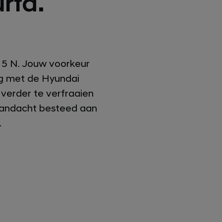
rfd.
Q 5 N. Jouw voorkeur
ng met de Hyundai
verder te verfraaien
 aandacht besteed aan
.