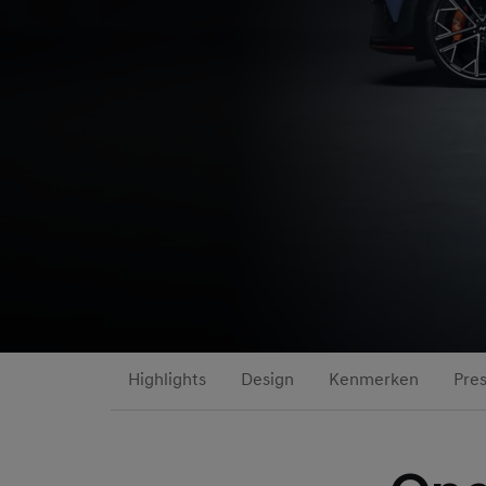
Highlights
Design
Kenmerken
Pres