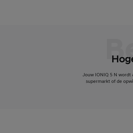
B
Hoge
Jouw IONIQ 5 N wordt al
supermarkt of de opwi