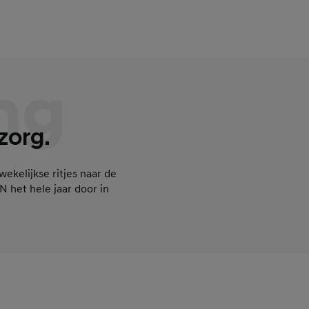
ng
zorg.
ekelijkse ritjes naar de
 het hele jaar door in