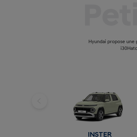
Pet
Hyundai propose une g
i30
Hatc
INSTER