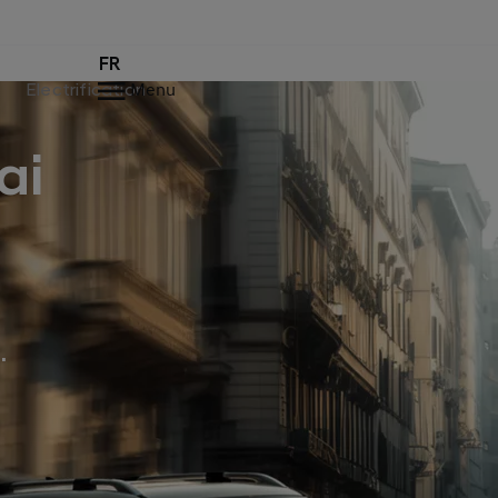
FR
Electrification
Menu
ai
.