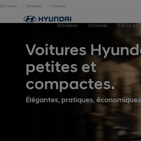
Découvrir
Business
Contact
Hyundai
logo
Modèles
Acheter
Services
Voitures Hyund
petites et
compactes.
Élégantes, pratiques, économiques