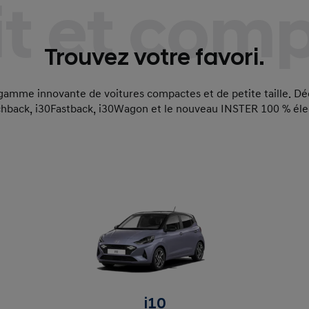
it et com
Trouvez votre favori.
amme innovante de voitures compactes et de petite taille. Décou
hback, i30
Fastback, i30
Wagon et le nouveau INSTER 100 % éle
i10