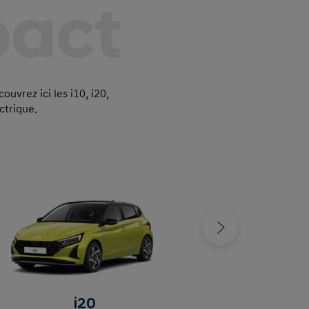
pact
vrez ici les i10, i20,
ctrique.
i20