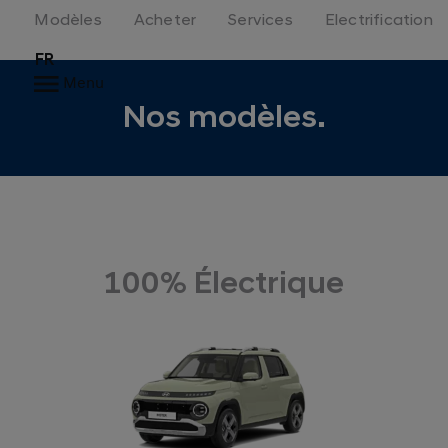
Modèles
Acheter
Services
Electrification
FR
Menu
Nos modèles.
100% Électrique