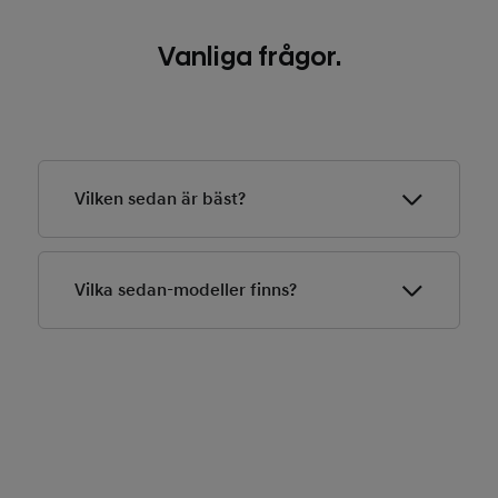
Vanliga frågor.
Vilken sedan är bäst?
IONIQ 6
från Hyundai utnämndes till World Car of the
Year 2023 vid World Car Awards. Elbilen i sedan-
Vilka sedan-modeller finns?
modell vann även priserna World Electric Vehicle samt
World Car Design of the Year vid samma tillfälle.
Hyundai har en modell i sedan-utförande:
Elbilen
IONIQ 6
.