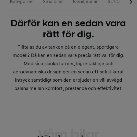
Kategorier
Små bilar
Familjebilar
SUV:ar
S
Därför kan en sedan vara
rätt för dig.
Tilltalas du av tanken på en elegant, sportigare
modell? Då kan en sedan vara precis rätt val för dig.
Med sina slanka former, lägre taklinje och
aerodynamiska design ger en sedan ett sofistikerat
intryck samtidigt som den erbjuder en väl avvägd
balans mellan komfort, prestanda och effektivitet.
Våra bilar