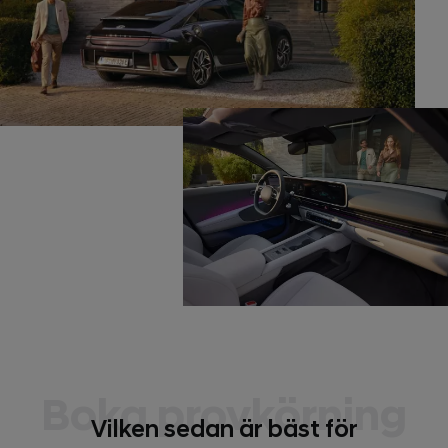
Boka provkörning
Vilken sedan är bäst för