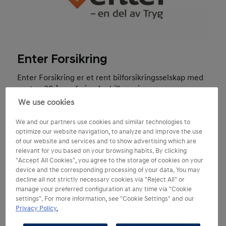
Enter Forsikring
Enter Forsikring er et rent bilforsikringsselskap med
nesten 30 års erfaring fra bilbransjen.
We use cookies
Enter Forsikring
We and our partners use cookies and similar technologies to
optimize our website navigation, to analyze and improve the use
of our website and services and to show advertising which are
relevant for you based on your browsing habits. By clicking
"Accept All Cookies", you agree to the storage of cookies on your
device and the corresponding processing of your data. You may
decline all not strictly necessary cookies via "Reject All" or
Telefon
915 07070
manage your preferred configuration at any time via "Cookie
Kundeservice: 08.00 - 17.00
settings". For more information, see "Cookie Settings" and our
Privacy Policy.
Skadeservice: 24- timers vakttelefon