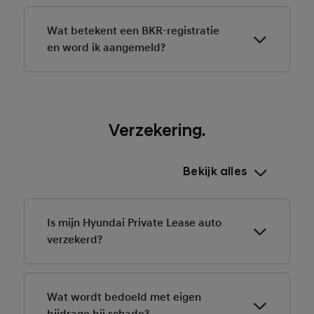
maandbedrag vooruit betaalt, is de eerste factuur
Het is mogelijk om jouw ouders garant te stellen bij
hoger dan het normale maandbedrag. Wanneer je de
Hyundai Private Lease.
Wat betekent een BKR-registratie
auto bijvoorbeeld op 20 maart in gebruik neemt,
en word ik aangemeld?
ontvang je op 15 april de eerste factuur. Deze factuur
bestaat dan uit het leasebedrag voor 20 t/m 31 maart,
plus het maandbedrag van april en de maand mei.
Als je een Private Lease-overeenkomst afsluit, wordt
Hierna betaal je maandelijks het afgesproken
dit geregistreerd bij het Bureau Krediet Registratie in
maandbedrag. (
Rekenvoorbeeld
).
Tiel (BKR). BKR heeft als doel consumenten te
Verzekering.
beschermen tegen overkreditering. Ook geven wij een
betalingsachterstand van 60 dagen door aan BKR.
Hiermee willen wij en het BKR voorkomen dat je
problemen krijgt door te veel schulden. In de
Bekijk alles
leaseovereenkomst staat de informatie hierover. Het
bedrag dat wordt doorgegeven is op basis van
looptijd x leasetarief x 100%.
Is mijn Hyundai Private Lease auto
verzekerd?
Rekenvoorbeeld:
Stel je least via Private Lease een auto voor € 300 per
maand, op basis van 48 maanden / 10.000 kilometer
Ja, Wettelijke Aansprakelijkheid en Cascoschade zit
per jaar. Dan wordt het bedrag als volgt berekend:
inbegrepen in je maandbedrag. Er hoeft dus geen
Wat wordt bedoeld met eigen
48 maanden x € 300 x 100% = € 14.400. Dit bedrag
aparte verzekering geregeld te worden.
wordt doorgegeven aan het BKR. Kijk voor meer