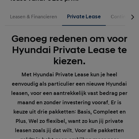
Leasen & Financieren
Private Lease
Continu Plan
Genoeg redenen om voor
Hyundai Private Lease te
kiezen.
Met Hyundai Private Lease kun je heel
eenvoudig als particulier een nieuwe Hyundai
leasen, voor een aantrekkelijk vast bedrag per
maand en zonder investering vooraf. Er is
keuze uit drie pakketten: Basis, Compleet en
Plus. Wel zo flexibel, want zo kun jij private
leasen zoals jij dat wilt. Voor alle pakketten