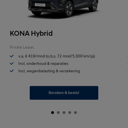
KONA Hybrid
Private Lease:
v.a. € 419/mnd (o.b.v. 72 mnd/5.000 km/pj)
Incl. onderhoud & reparaties
Incl. wegenbelasting & verzekering
Bereken & bestel