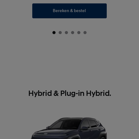
Bereken & bestel
Hybrid & Plug-in Hybrid.