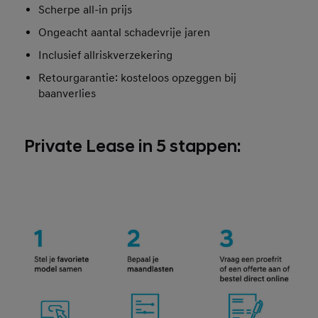
Scherpe all-in prijs
Ongeacht aantal schadevrije jaren
Inclusief allriskverzekering
Retourgarantie: kosteloos opzeggen bij
baanverlies
Private Lease in 5 stappen: