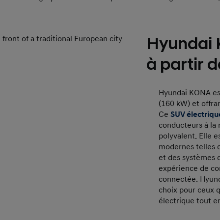
Hyundai K
à partir 
Hyundai KONA est
(160 kW) et offr
Ce
SUV électriqu
conducteurs à la 
polyvalent. Elle 
modernes telles q
et des systèmes d
expérience de cond
connectée. Hyund
choix pour ceux q
électrique tout e