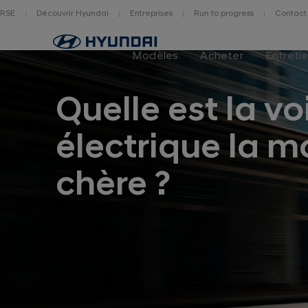
RSE
Découvrir Hyundai
Entreprises
Run to progress
Contact
Page
d'accueil
Modèles
Acheter
Entreti
Quelle est la vo
électrique la m
chère ?