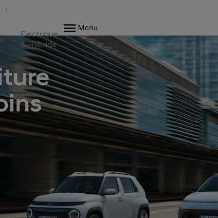
Menu
Electrique
en
& Hybride
iture
oins