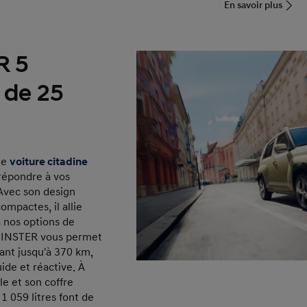
En savoir plus
R 5
r de 25
le
voiture citadine
répondre à vos
Avec son design
mpactes, il allie
à nos options de
, INSTER vous permet
lant jusqu'à 370 km,
ide et réactive. À
le et son coffre
1 059 litres font de