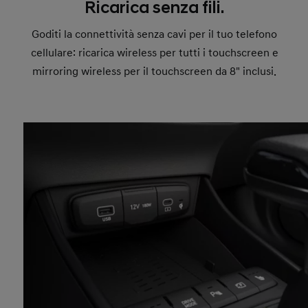
Ricarica senza fili.
Goditi la connettività senza cavi per il tuo telefono
cellulare: ricarica wireless per tutti i touchscreen e
mirroring wireless per il touchscreen da 8" inclusi.