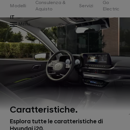
Consulenza &
Go
Switzerland
Modelli
Servizi
Aquisto
Electric
IT
Menu
Caratteristiche.
Esplora tutte le caratteristiche di
Hyundai i20.