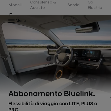
Consulenza &
Go
Switzerland
Modelli
Servizi
Aquisto
Electric
IT
Menu
Abbonamento Bluelink.
Flessibilità di viaggio con LITE, PLUS o
PRO.