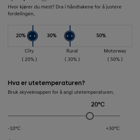
Hvor kjører du mest? Dra i håndtakene for å justere
fordelingen.
20
%
30
%
50
%
City
Rural
Motorway
(
20
% )
(
30
% )
(
50
% )
Hva er utetemperaturen?
Bruk skyveknappen for å angi utetemperaturen.
20
°C
-10
°C
+
30
°C