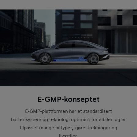
E-GMP-konseptet
E-GMP-plattformen har et standardisert
batterisystem og teknologi optimert for elbiler, og er
tilpasset mange biltyper, kjørestrekninger og
livsstiler.