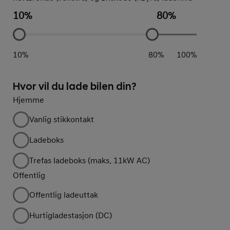
10
%
80
%
10
%
80
%
100
%
Hvor vil du lade bilen din?
Hjemme
Vanlig stikkontakt
Ladeboks
Trefas ladeboks (maks. 11kW AC)
Offentlig
Offentlig ladeuttak
Hurtigladestasjon (DC)