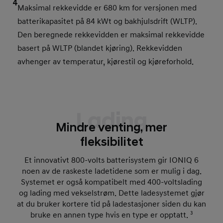
4
Maksimal rekkevidde er 680 km for versjonen med
batterikapasitet på 84 kWt og bakhjulsdrift (WLTP).
Den beregnede rekkevidden er maksimal rekkevidde
basert på WLTP (blandet kjøring). Rekkevidden
avhenger av temperatur, kjørestil og kjøreforhold.
Lading
Mindre venting, mer
fleksibilitet
Et innovativt 800-volts batterisystem gir IONIQ 6
noen av de raskeste ladetidene som er mulig i dag.
Systemet er også kompatibelt med 400-voltslading
og lading med vekselstrøm. Dette ladesystemet gjør
at du bruker kortere tid på ladestasjoner siden du kan
bruke en annen type hvis en type er opptatt.
3