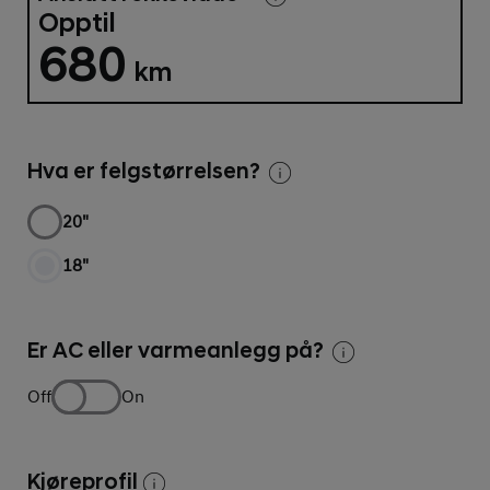
Opptil
680
km
Hva er felgstørrelsen?
20"
18"
Er AC eller varmeanlegg på?
Off
On
Kjøreprofil