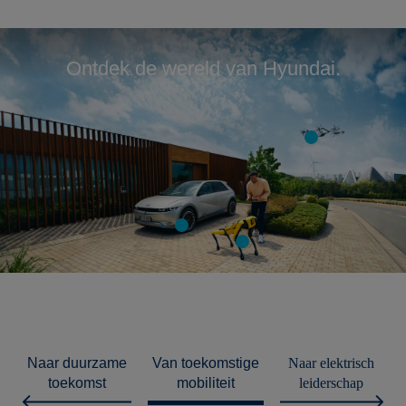
Ontdek de wereld van Hyundai.
duurzame
toekomstige
elektrisch
toekomst
mobiliteit
leiderschap