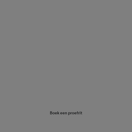
Vraag een offerte aan
Boek een proefrit