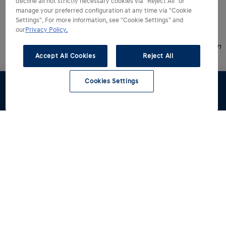
decline all not strictly necessary cookies via "Reject All" or
manage your preferred configuration at any time via "Cookie
Settings". For more information, see "Cookie Settings" and
our
Privacy Policy.
* De oplaadtijden kunnen variëren afhankelijk van de
beschikbare laadomstandigheden, waaronder het vermogen
Accept All Cookies
Reject All
en de staat van het laadpunt, de batterij- en
omgevingstemperatuur op het moment van gebruik en de
laadstatus van de batterij.
Cookies Settings
Stel samen
Proefrit
Voorraad
Dealers
Hyundai kiezen