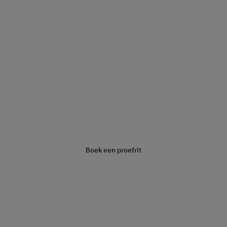
Vraag een offerte aan
Boek een proefrit