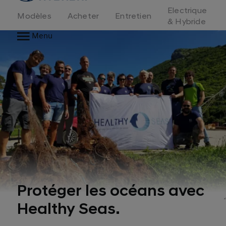
d'accueil
Electrique
Modèles
Acheter
Entretien
& Hybride
Menu
Protéger les océans avec
Healthy Seas.