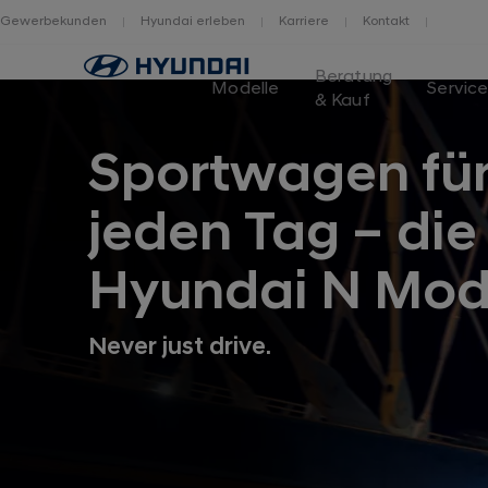
Gewerbekunden
Hyundai erleben
Karriere
Kontakt
Home
Beratung
Modelle
Servic
& Kauf
Sportwagen fü
jeden Tag – die
Hyundai N Mod
Never just drive.