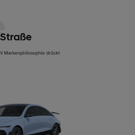
e
 Straße
e N Markenphilosophie drückt