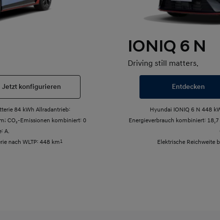
IONIQ 6 N
Driving still matters.
Jetzt konfigurieren
Entdecken
erie 84 kWh Allradantrieb:
Hyundai IONIQ 6 N 448 kW 
m; CO₂-Emissionen kombiniert: 0
Energieverbrauch kombiniert: 18,
: A.
terie nach WLTP: 448 km
1
Elektrische Reichweite 