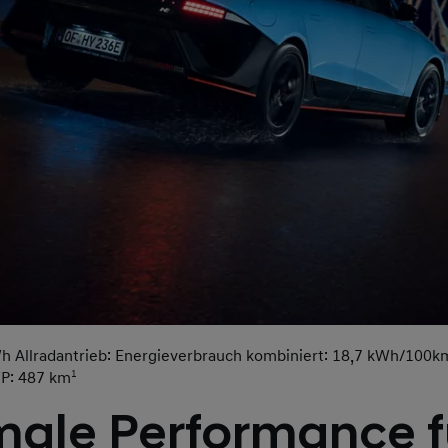
 Allradantrieb: Energieverbrauch kombiniert: 18,7 kWh/100km
TP: 487 km
1
ale Performance fü