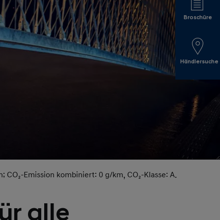
Broschüre
Händlersuche
; CO₂-Emission kombiniert: 0 g/km, CO₂-Klasse: A.
r alle