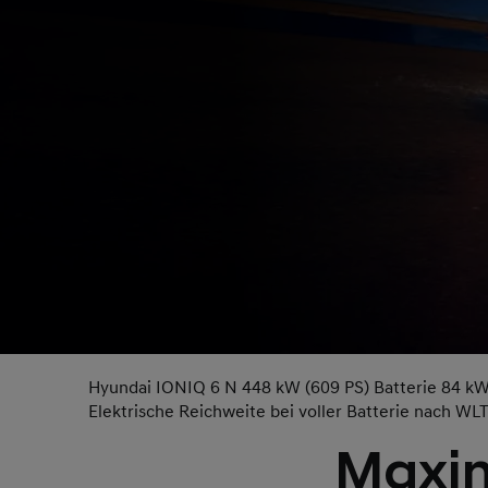
Hyundai IONIQ 6 N 448 kW (609 PS) Batterie 84 kWh
Elektrische Reichweite bei voller Batterie nach WL
Maxim