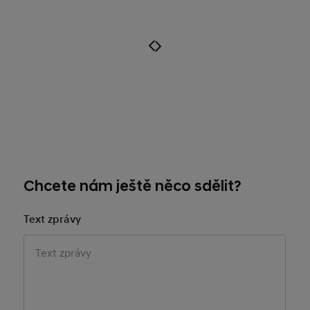
Chcete nám ještě něco sdělit?
Text zprávy
Siebel Consent
Personalizace Vašich zážitků s
Hyundai