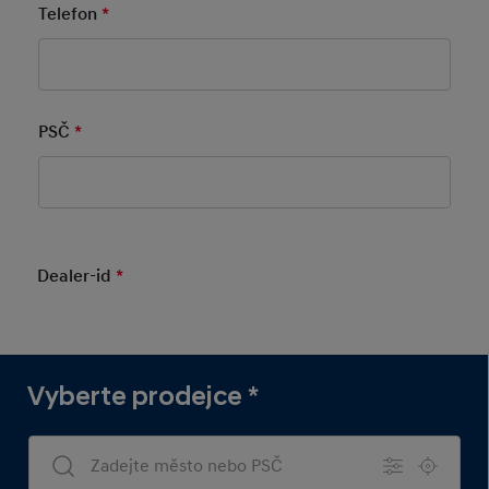
Telefon
*
Mandatory Field
PSČ
*
Mandatory Field
Dealer-id
*
Mandatory Field
Vyberte prodejce
*
Dealers Search