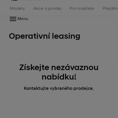
na
homepage
Modely
Akce a prodej
Pro majitele
Přejdět
Menu
Operativní leasing
Získejte nezávaznou
nabídku!
Kontaktujte vybraného prodejce.