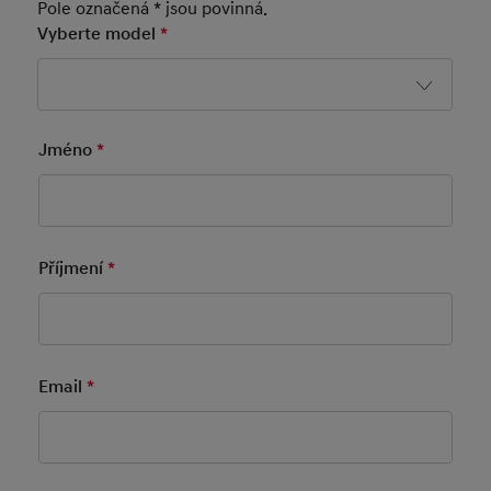
Pole označená * jsou povinná.
Vyberte model
*
Mandatory Field
Jméno
*
Mandatory Field
Basic User Info
Příjmení
*
Mandatory Field
Email
*
Mandatory Field