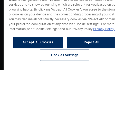
i20
services and to show advertising which are relevant for you based on y
Servis a příslušenství
browsing habits. By clicking "Accept All Cookies", you agree to the stor
i30
Mapa prodejců
of cookies on your device and the corresponding processing of your dat
i30 Kombi
Akční nabídky
You may decline all not strictly necessary cookies via "Reject All" or ma
Kontaktní formuláře
i30 Fastback
your preferred configuration at any time via "Cookie settings". For more
Benefity Hyundai
Mapa servisů
information, see "Cookie Settings" and our Privacy Policy.
Privacy Policy.
BAYON
Konfigurátor
Originální příslušenství
Svět Hyundai
KONA
Fleetový prodej
Dětské příslušenství
Testovací jízda
Accept All Cookies
Reject All
KONA Hybrid
Zvýhodněné skupiny
Sezónní nabídky
Cenová nabídka
INSTER
Nové auto
Změny údajů v RSV
Kontaktní formulář
Náš příběh
Cookies Settings
KONA Electric
Elektromobily
Test kvality servisů
Odběr novinek
Blog
TUCSON
Nové SUV
Operativní leasing
Press
TUCSON Hybrid
Úvěrové financování
Volná místa
TUCSON Plug-in
Hyundai merch
SANTA FE
SANTA FE Plug-in
IONIQ 3
IONIQ 5
Select Country
IONIQ 5 N