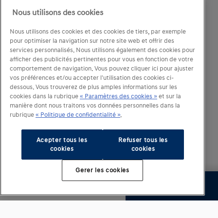
des couleurs réelles de peinture ou des matières de
Nous utilisons des cookies
garniture intérieure. Visuels non contractuels. Tout
droits réservés.
Nous utilisons des cookies et des cookies de tiers, par exemple
pour optimiser la navigation sur notre site web et offrir des
services personnalisés. Nous utilisons également des cookies pour
Copyright 2023 Korean Motor Company, Hyundai
afficher des publicités pertinentes pour vous en fonction de votre
Motor Belux.
comportement de navigation. Vous pouvez cliquer ici pour ajuster
vos préférences et/ou accepter l'utilisation des cookies ci-
dessous. Vous trouverez de plus amples informations sur les
cookies dans la rubrique
« Paramètres des cookies »
et sur la
manière dont nous traitons vos données personnelles dans la
rubrique
« Politique de confidentialité »
.
Acepter tous les
Refuser tous les
cookies
cookies
Gerer les cookies
Prochaine étape
62.795,00 €